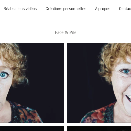
Réalisations vidéos
Créations personnelles
À propos
Contac
Face & Pile